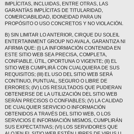
IMPLÍCITAS, INCLUIDAS, ENTRE OTRAS, LAS
GARANTÍAS IMPLÍCITAS DE TITULARIDAD,
COMERCIABILIDAD, IDONEIDAD PARA UN
PROPÓSITO O USO CONCRETOS Y NO VIOLACIÓN.
B) SIN LIMITAR LO ANTERIOR, CIRQUE DU SOLEIL
ENTERTAINMENT GROUP NO AVALA, GARANTIZA NI
AFIRMA QUE: (I) LA INFORMACIÓN CONTENIDA EN
ESTE SITIO WEB SEA PRECISA, COMPLETA,
CONFIABLE, ÚTIL, OPORTUNA O VIGENTE; (II) EL
SITIO WEB CUMPLIRÁ CON CUALQUIERA DE SUS
REQUISITOS; (III) EL USO DEL SITIO WEB SERÁ
CONTINUO, PUNTUAL, SEGURO O LIBRE DE
ERRORES; (IV) LOS RESULTADOS QUE PUDIERAN
OBTENERSE DE LA UTILIZACIÓN DEL SITIO WEB
SERÁN PRECISOS O CONFIABLES; (V) LA CALIDAD
DE CUALQUIER SERVICIO O INFORMACIÓN
OBTENIDOS A TRAVÉS DEL SITIO WEB, O LOS
SERVICIOS E INFORMACIÓN MISMOS, CUMPLIRÁN
SUS EXPECTATIVAS; (VI) LOS SERVIDORES QUE
ALOJEN EL SITIO WEB ESTÉN LIBRES DE VIRUS U