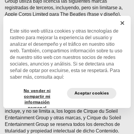
Group utiliza bajo licencia las siguientes marcas
registradas de terceros, incluyendo, pero sin limitarse a,
Apple Corps Limited para The Beatles (frase y diseño),
The Cirque Apple Creation Partnership para Love (frase y
diseño), Triumph International Inc. para Michael Jackson
Este sitio web utiliza cookies y otras tecnologías de
(frase) y Disney Enterprises, Inc.para Drawn to Life (frase).
rastreo para mejorar la experiencia del usuario y
analizar el desempeño y el tráfico en nuestro sitio
Al hacer uso de este Sitio web, reconoce y acepta que
web. También, compartimos información sobre tu uso
todo el Contenido está protegido por derechos de autor,
de nuestro sitio web con nuestros socios de redes
marcas registradas, y otros derechos de propiedad
sociales, anuncios y análisis. Si se detectara una
intelectual y propiedad vigentes en Canadá, Estados
señal de optar por excluirse, esta se respetará. Para
Unidos, Europa y en todo el mundo, y que estos derechos
saber más, consulta aquí:
son válidos y están protegidos en todas las formas,
medios y tecnologías que existen en el presente o se
No vender ni
desarrollen o creen en el futuro. La utilización de este Sitio
Aceptar cookies
compartir mi
web no confiere ningún derecho, título de propiedad, o
información
participación sobre ningún Contenido del sitio, que
personal
incluye, y no se limita a, los logos de Cirque du Soleil
Entertainment Group y otras marcas, y Cirque du Soleil
Entertainment Group se reserva todos los derechos de
titularidad y propiedad intelectual de dicho Contenido.