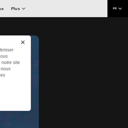
se
Plus
FR
timiser
Nous
notre site
i nous
les