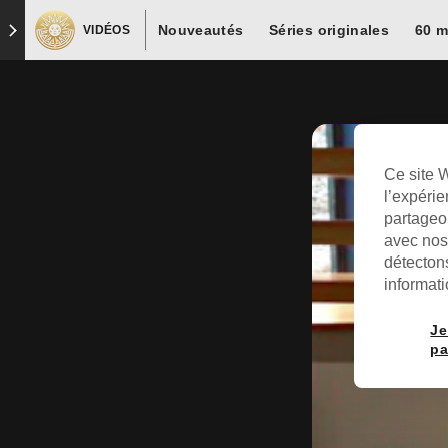
Nouveautés
Séries originales
60 m
VIDÉOS
Ce site W
l’expérie
partageon
avec nos 
détectons
informati
Je
pa